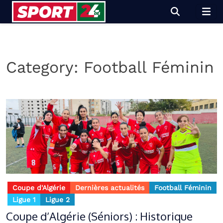
Skip
to
content
Category:
Football Féminin
Coupe d'Algérie
Dernières actualités
Football Féminin
Ligue 1
Ligue 2
Coupe d’Algérie (Séniors) : Historique