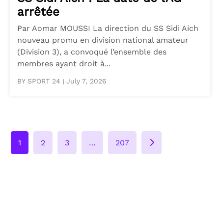
arrêtée
Par Aomar MOUSSI La direction du SS Sidi Aich
nouveau promu en division national amateur
(Division 3), a convoqué l’ensemble des
membres ayant droit à...
BY SPORT 24
July 7, 2026
|
Posts
1
2
3
…
207
navigation