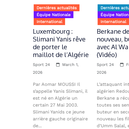
Dernières actualités
Dernières actu
Équipe Nationale
Équipe Nation
International
International
Luxembourg :
Berkane d
Slimani Yanis rêve
nouveau, b
de porter le
avec Al Wa
maillot de l’Algérie
(Vidéo)
Sport 24
March 1,
Sport 24
F
2026
2026
Par Aomar MOUSSI Il
L’attaquant in
s’appelle Yanis Slimani, il
algérien Redo
est né en Algérie un
Berkane a réc
certain 27 Mai 2003.
toutes ses se
Slimani Yanids ce jeune
buteur en sec
arrière gauche originaire
nouveau les fi
de...
d’Umm Salal, e