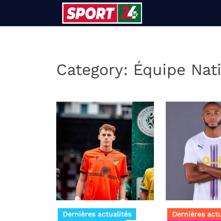
Skip
to
content
Category:
Équipe Nat
Dernières actualités
Dernières actu