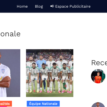
Home
Blog
📢 Espace Publicitaire
ionale
Rec
alités
Équipe Nationale