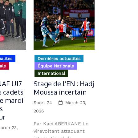
alités
Dernières actualités
ale
Équipe Nationale
International
NAF U17
Stage de l’EN : Hadj
es cadets
Moussa incertain
ce mardi
Sport 24
March 23,
s
2026
ur
Par Kaci ABERKANE Le
arch 23,
virevoltant attaquant