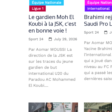
Équipe Nationale
Équipe Nation
Ligue 1
International
Le gardien Moh El
Brahimi rej
Koubi à la JSK, c’est
Saudi Pro 
en bonne voie !
Sport 24
J
Sport 24
July 29, 2026
Par Aomar MO
Yacine Brahim
Par Aomar MOUSSI La
l’international
direction de la JSK est
qui a joué dan
sur les traces du jeune
niveau au FC P
gardien de but
qui a passé les
international U20 du
dernières saiso
Paradou AC Mohammed
El Koubi....