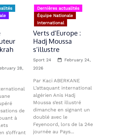
alités
Dernières actualités
ale
Équipe Nationale
International
e
Verts d’Europe :
uteur
Hadj Moussa
krah
s’illustre
Sport 24
February 24,
ebruary 28,
2026
Par Kaci ABERKANE
L’attaquant international
ternational
algérien Anis Hadj
uane
Moussa s’est illustré
upéré
dimanche en signant un
nsations de
doublé avec le
ouant à
Feyenoord, lors de la 24e
lets
journée au Pays...
n s’offrant