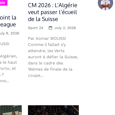
ale
CM 2026 : L’Algérie
veut passer l’écueil
oint la
de la Suisse
League
Sport 24
July 2, 2026
uly 9, 2026
Par Aomar MOUSSI
USSI
Comme il fallait s’y
i
attendre, les Verts
 Algérien,
auront à défier la Suisse,
s le haut
dans le cadre des
orto, et
16èmes de finale de la
 7
coupe...
ns...