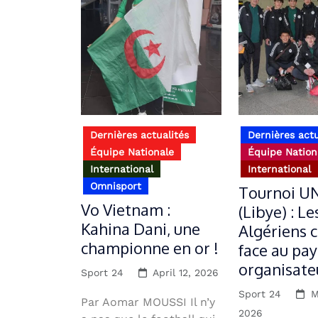
Dernières actualités
Dernières actu
Équipe Nationale
Équipe Nation
International
International
Omnisport
Tournoi U
Vo Vietnam :
(Libye) : L
Kahina Dani, une
Algériens 
championne en or !
face au pay
organisate
Sport 24
April 12, 2026
Sport 24
M
Par Aomar MOUSSI Il n’y
2026