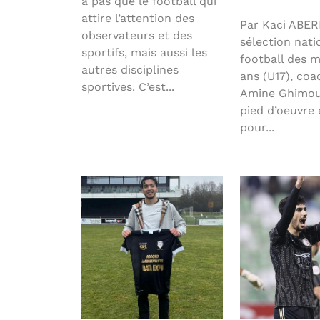
a pas que le football qui
attire l’attention des
Par Kaci ABE
observateurs et des
sélection nati
sportifs, mais aussi les
football des m
autres disciplines
ans (U17), coa
sportives. C’est...
Amine Ghimouz
pied d’oeuvre 
pour...