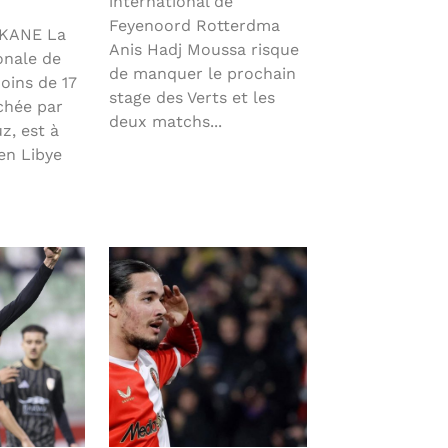
international de
Feyenoord Rotterdma
RKANE La
Anis Hadj Moussa risque
onale de
de manquer le prochain
oins de 17
stage des Verts et les
chée par
deux matchs...
, est à
en Libye