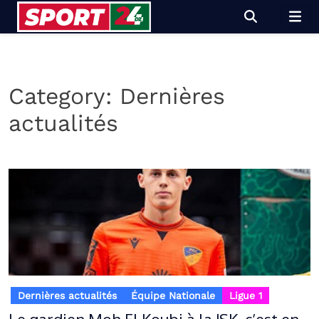
Skip
to
content
Category:
Dernières
actualités
Dernières actualités
Équipe Nationale
Ligue 1