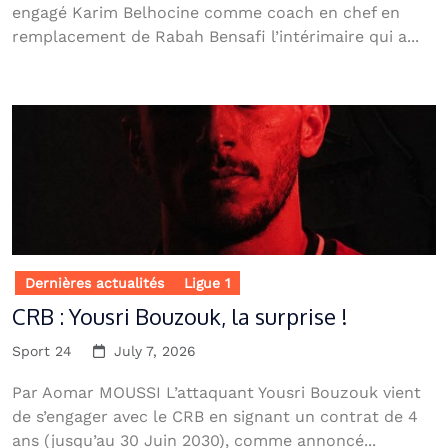
engagé Karim Belhocine comme coach en chef en
remplacement de Rabah Bensafi l’intérimaire qui a...
Dernières actualités
Ligue 1
CRB : Yousri Bouzouk, la surprise !
Sport 24
July 7, 2026
Par Aomar MOUSSI L’attaquant Yousri Bouzouk vient
de s’engager avec le CRB en signant un contrat de 4
ans (jusqu’au 30 Juin 2030), comme annoncé...