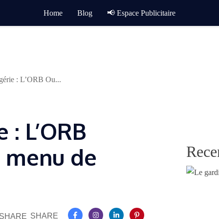
Home
Blog
📢 Espace Publicitaire
érie : L’ORB Ou...
e : L’ORB
Rece
 menu de
SHARE