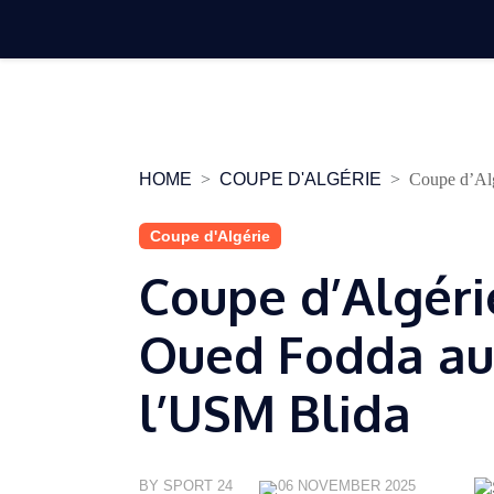
Skip
to
content
HOME
COUPE D'ALGÉRIE
Coupe d’Alg
Coupe d'Algérie
Coupe d’Algéri
Oued Fodda au
l’USM Blida
BY SPORT 24
06 NOVEMBER 2025