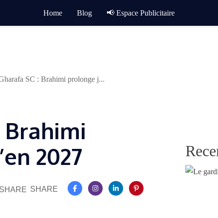
Home
Blog
📢 Espace Publicitaire
Gharafa SC : Brahimi prolonge j...
: Brahimi
Rece
’en 2027
SHARE