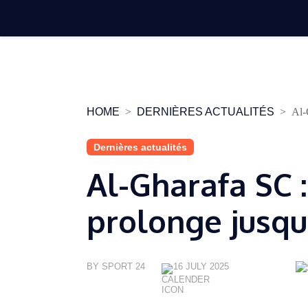
Skip
to
content
HOME
DERNIÈRES ACTUALITÉS
Al-
Dernières actualités
Al-Gharafa SC 
prolonge jusqu
BY SPORT 24
16 JULY 2025