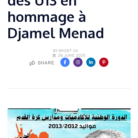
des U13 en
hommage à
Djamel Menad
BY SPORT 24
26 JUNE 2025
SHARE