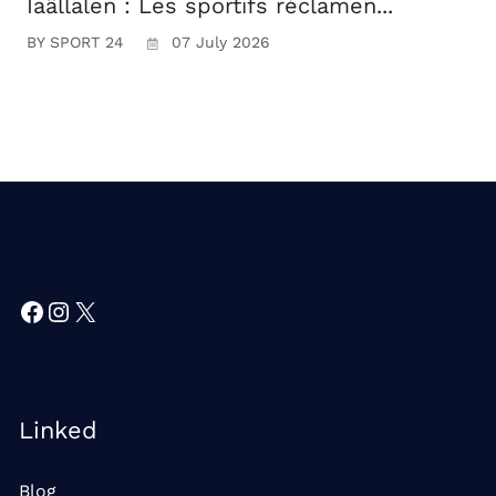
Iaâllalen : Les sportifs réclamen...
BY SPORT 24
07 July 2026
Facebook
Instagram
X
Linked
Blog