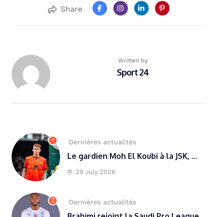
Share
Written by
Sport 24
1
Dernières actualités
Le gardien Moh El Koubi à la JSK, ...
29 July 2026
2
Dernières actualités
Brahimi rejoint la Saudi Pro League...