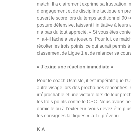
match. Il a clairement exprimé sa frustratio
d’engagement et de discipline tactique en pr
ouvert le score lors du temps additionnel 90+
posture défensive, laissant l’initiative à leu
n’a pas du tout apprécié. « Si vous êtes conten
», a-t-il lâché à ses joueurs. Pour lui, ce mat
récolter les trois points, ce qui aurait permi
classement de Ligue 1 et de relancer sa cour
« J’exige une réaction immédiate »
Pour le coach Usmiste, il est impératif que 
autre visage lors des prochaines rencontres
irréprochable et une victoire lors de leur pro
les trois points contre le CSC. Nous avons pe
domicile ou à l’extérieur. Vous devez être plu
les consignes tactiques », a-t-il prévenu.
K.A