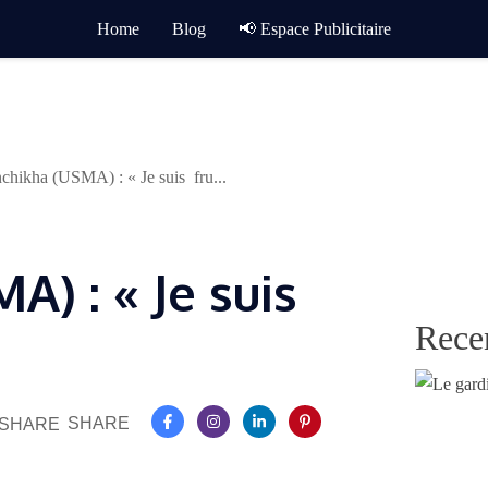
Home
Blog
📢 Espace Publicitaire
chikha (USMA) : « Je suis fru...
A) : « Je suis
Rece
SHARE