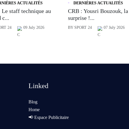
RNIÈRES ACTUALITÉS
DERNIÈRES ACTUALITÉS
 Le staff technique au
CRB : Yousri Bouzouk, la
 c...
surprise !...
ORT 24
09 July 2026
BY SPORT 24
07 July 2026
Linked
Blog
Home
📢 Espace Publicitaire