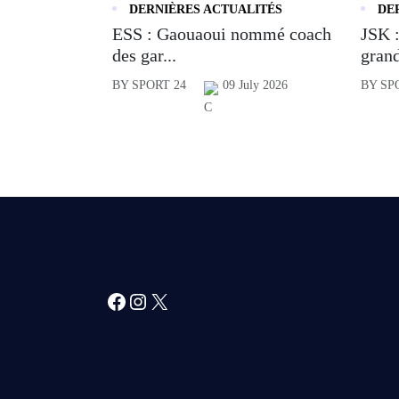
DERNIÈRES ACTUALITÉS
DE
ESS : Gaouaoui nommé coach
JSK :
des gar...
grand
BY SPORT 24
09 July 2026
BY SP
Facebook
Instagram
X