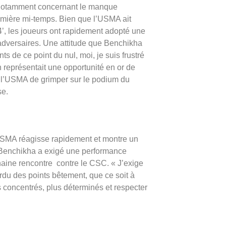
n, notamment concernant le manque
emière mi-temps. Bien que l’USMA ait
4’, les joueurs ont rapidement adopté une
rs adversaires. Une attitude que Benchikha
ts de ce point du nul, moi, je suis frustré
ch représentait une opportunité en or de
s à l’USMA de grimper sur le podium du
se.
l’USMA réagisse rapidement et montre un
. Benchikha a exigé une performance
chaine rencontre contre le CSC. « J’exige
rdu des points bêtement, que ce soit à
s concentrés, plus déterminés et respecter