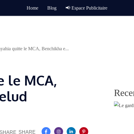
Home
Blog
📢 Espace Publicitaire
yahia quitte le MCA, Benchikha e...
e le MCA,
Rece
elud
SHARE