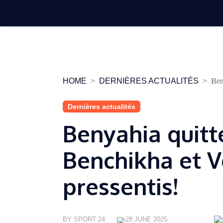
Skip
to
content
HOME
DERNIÈRES ACTUALITÉS
Ben
Dernières actualités
Benyahia quitt
Benchikha et V
pressentis!
BY SPORT 24
28 JUNE 2025