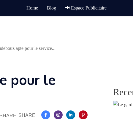
Home
Blog
📢 Espace Publicitaire
debouz apte pour le service...
e pour le
Rece
SHARE