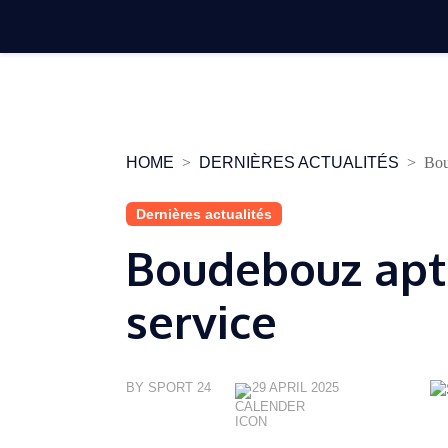
Skip
to
content
HOME
DERNIÈRES ACTUALITÉS
Bou
Dernières actualités
Boudebouz apt
service
BY SPORT 24
29 APRIL 2025