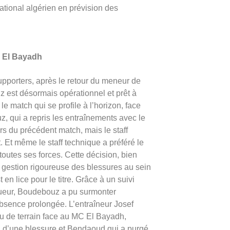
ational algérien en prévision des
C El Bayadh
upporters, après le retour du meneur de
est désormais opérationnel et prêt à
 le match qui se profile à l’horizon, face
qui a repris les entraînements avec le
rs du précédent match, mais le staff
. Et même le staff technique a préféré le
outes ses forces. Cette décision, bien
a gestion rigoureuse des blessures au sein
en lice pour le titre. Grâce à un suivi
joueur, Boudebouz a pu surmonter
absence prolongée. L’entraîneur Josef
u de terrain face au MC El Bayadh,
u d’une blessure et Bendaoud qui a purgé