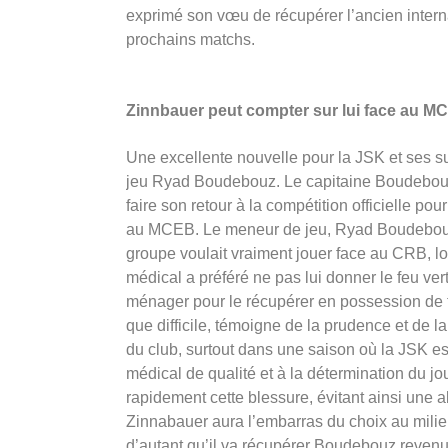
exprimé son vœu de récupérer l’ancien intern
prochains matchs.
Zinnbauer peut compter sur lui face au M
Une excellente nouvelle pour la JSK et ses s
jeu Ryad Boudebouz. Le capitaine Boudebouz 
faire son retour à la compétition officielle pour
au MCEB. Le meneur de jeu, Ryad Boudebouz, 
groupe voulait vraiment jouer face au CRB, lo
médical a préféré ne pas lui donner le feu vert
ménager pour le récupérer en possession de t
que difficile, témoigne de la prudence et de l
du club, surtout dans une saison où la JSK est 
médical de qualité et à la détermination du 
rapidement cette blessure, évitant ainsi une 
Zinnabauer aura l’embarras du choix au milie
d’autant qu’il va récupérer Boudebouz reven