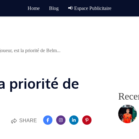
Home
Blog
📢 Espace Publicitaire
oueur, est la priorité de Belm...
a priorité de
Rece
SHARE