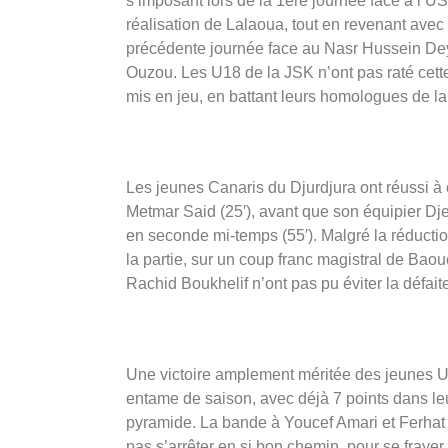
s’imposant lors de la 1ère journée face à l’US
réalisation de Lalaoua, tout en revenant avec 
précédente journée face au Nasr Hussein Dey
Ouzou. Les U18 de la JSK n’ont pas raté cett
mis en jeu, en battant leurs homologues de la
Les jeunes Canaris du Djurdjura ont réussi à 
Metmar Said (25′), avant que son équipier Dje
en seconde mi-temps (55′). Malgré la réducti
la partie, sur un coup franc magistral de Bao
Rachid Boukhelif n’ont pas pu éviter la défait
Une victoire amplement méritée des jeunes U
entame de saison, avec déjà 7 points dans le
pyramide. La bande à Youcef Amari et Ferhat 
pas s’arrêter en si bon chemin, pour se frayer 