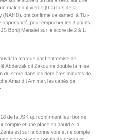
MA sur le score d’un but à zéro, sur une
un match nul vierge (0-0) lors de la
 (NAHD), ont confirmé ce samedi à Tizi-
e opportunité, pour empocher les 3 points
 JS Bordj Menaiel sur le score de 2 à 1.
ouvrir la marque par l’entremise de
lil Abderzak dit Zakou ne double la mise
on du score dans les dernières minutes de
uche Amar dit Amimar, les capés de
e.
18 de la JSK qui confirment leur bonne
ur compte et une place en hautd e la
Zenia est sur la bonne voie et ne compte
une place au soleil en fin de saison et