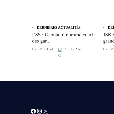
DERNIÈRES ACTUALITÉS
DE
ESS : Gaouaoui nommé coach
JSK :
des gar...
grand
BY SPORT 24
09 July 2026
BY SP
Facebook
Instagram
X