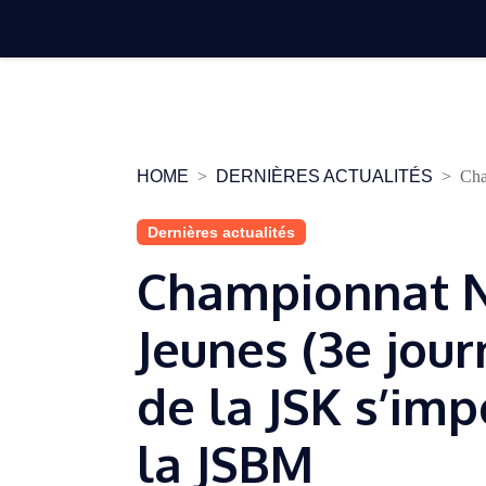
Skip
to
content
HOME
DERNIÈRES ACTUALITÉS
Cha
Dernières actualités
Championnat N
Jeunes (3e jour
de la JSK s’imp
la JSBM