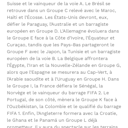
Suisse et le vainqueur de la voie A. Le Brésil se
retrouve dans un Groupe C relevé avec le Maroc,
Haïti et l’Écosse. Les États-Unis devront, eux,
défier le Paraguay, l’Australie et un barragiste
européen en Groupe D. L’Allemagne évoluera dans
le Groupe E face à la Côte d’Ivoire, l’Équateur et
Curaçao, tandis que les Pays-Bas partageront le
Groupe F avec le Japon, la Tunisie et un barragiste
européen de la voie B. La Belgique affrontera
l’Égypte, l’Iran et la Nouvelle-Zélande en Groupe G,
alors que l’Espagne se mesurera au Cap-Vert, à
l’Arabie saoudite et à l’Uruguay en Groupe H. Dans
le Groupe I, la France défiera le Sénégal, la
Norvège et le vainqueur du barrage FIFA 2. Le
Portugal, de son côté, mènera le Groupe K face à
l’Ouzbékistan, la Colombie et le qualifié du barrage
FIFA 1. Enfin, l’Angleterre formera avec la Croatie,
le Ghana et le Panamá un Groupe L déjà
prometteur. Il y aura du spectacle sur les terrains