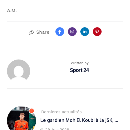
A.M.
Share
Written by
Sport 24
1
Dernières actualités
Le gardien Moh El Koubi à la JSK, ...
29 July 2026