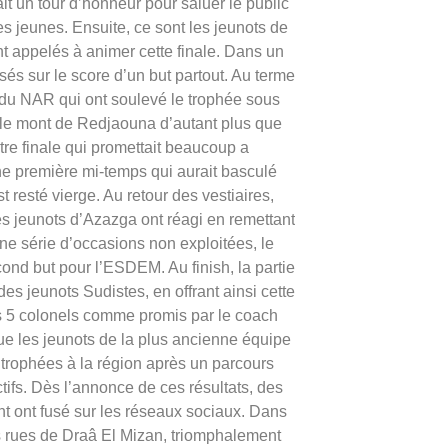
ait un tour d’honneur pour saluer le public
s jeunes. Ensuite, ce sont les jeunots de
 appelés à animer cette finale. Dans un
sés sur le score d’un but partout. Au terme
du NAR qui ont soulevé le trophée sous
 le mont de Redjaouna d’autant plus que
utre finale qui promettait beaucoup a
e première mi-temps qui aurait basculé
 resté vierge. Au retour des vestiaires,
s jeunots d’Azazga ont réagi en remettant
une série d’occasions non exploitées, le
cond but pour l’ESDEM. Au finish, la partie
des jeunots Sudistes, en offrant ainsi cette
s 5 colonels comme promis par le coach
que les jeunots de la plus ancienne équipe
x trophées à la région après un parcours
ifs. Dès l’annonce de ces résultats, des
t ont fusé sur les réseaux sociaux. Dans
es rues de Draâ El Mizan, triomphalement