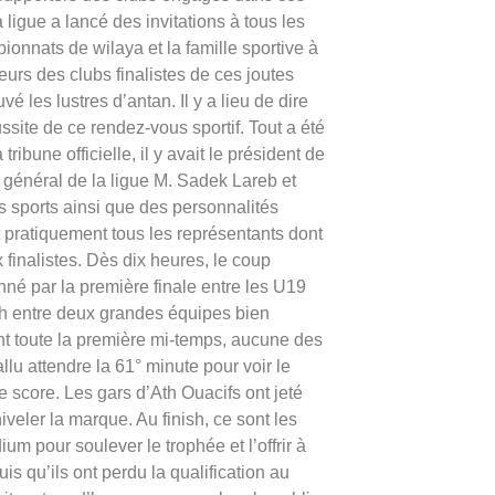
a ligue a lancé des invitations à tous les
onnats de wilaya et la famille sportive à
leurs des clubs finalistes de ces joutes
é les lustres d’antan. Il y a lieu de dire
ssite de ce rendez-vous sportif. Tout a été
ribune officielle, il y avait le président de
e général de la ligue M. Sadek Lareb et
s sports ainsi que des personnalités
t pratiquement tous les représentants dont
finalistes. Dès dix heures, le coup
onné par la première finale entre les U19
h entre deux grandes équipes bien
nt toute la première mi-temps, aucune des
llu attendre la 61° minute pour voir le
le score. Les gars d’Ath Ouacifs ont jeté
iveler la marque. Au finish, ce sont les
m pour soulever le trophée et l’offrir à
is qu’ils ont perdu la qualification au