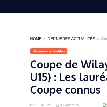
Skip
to
content
HOME
DERNIÈRES ACTUALITÉS
Cou
Dernières actualités
Coupe de Wilay
U15) : Les lau
Coupe connus
BY SPORT 24
30 MAY 2025