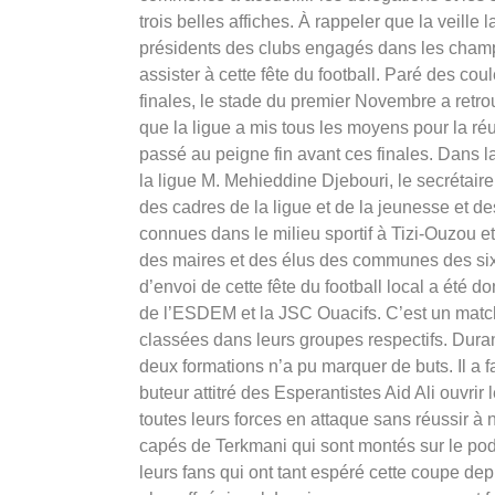
trois belles affiches. À rappeler que la veille l
présidents des clubs engagés dans les champi
assister à cette fête du football. Paré des cou
finales, le stade du premier Novembre a retrouv
que la ligue a mis tous les moyens pour la réu
passé au peigne fin avant ces finales. Dans la t
la ligue M. Mehieddine Djebouri, le secrétair
des cadres de la ligue et de la jeunesse et de
connues dans le milieu sportif à Tizi-Ouzou e
des maires et des élus des communes des six 
d’envoi de cette fête du football local a été d
de l’ESDEM et la JSC Ouacifs. C’est un matc
classées dans leurs groupes respectifs. Dura
deux formations n’a pu marquer de buts. Il a fa
buteur attitré des Esperantistes Aid Ali ouvrir 
toutes leurs forces en attaque sans réussir à n
capés de Terkmani qui sont montés sur le podiu
leurs fans qui ont tant espéré cette coupe depu