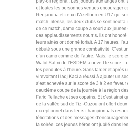
play-off régional. Les joueurs aux anges ont f
et toutes les personnes venues encourager ce
Redjaouna et ceux d’Azeffoun en U17 qui sont
match intense, les deux clubs se sont neutrali
de ce match, dame coupe a souri aux jeunes 
des applaudissements nourris. Ils ont honoré
leurs aînés ont donné forfait. A 17 heures, l’a
débuté sous une grande combativité. C’est un
d’un camp comme de l’autre. Mais, le score est
Walid Salmi de l’ESDEM a ouvert le score. Le
les pendules à l’heure. Sans tarder et après 
virevoltant Hadj Kaci a réussi à ajouter un se
s’est achevée sur le score de 3 à 2 en faveur 
deuxième coupe de la journée à la région de
Farid Tellache et ses copains. Et c’est ainsi 
de la vallée sud de Tizi-Ouzou ont offert deu
exceptionnel dans leurs championnats respect
félicitations et des messages d’encouragemen
la soirée, ces jeunes héros ont jubilé dans l