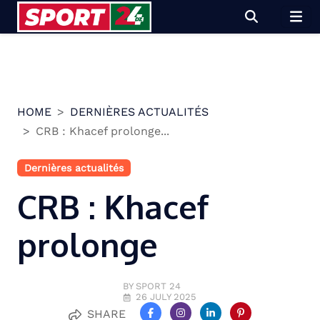
Skip
to
content
HOME
DERNIÈRES ACTUALITÉS
CRB : Khacef prolonge...
Dernières actualités
CRB : Khacef
prolonge
BY SPORT 24
26 JULY 2025
SHARE