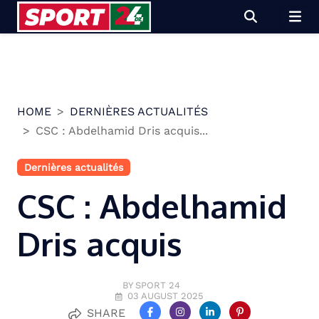
Skip
to
content
HOME
DERNIÈRES ACTUALITÉS
CSC : Abdelhamid Dris acquis...
Dernières actualités
CSC : Abdelhamid
Dris acquis
BY SPORT 24
03 AUGUST 2025
SHARE