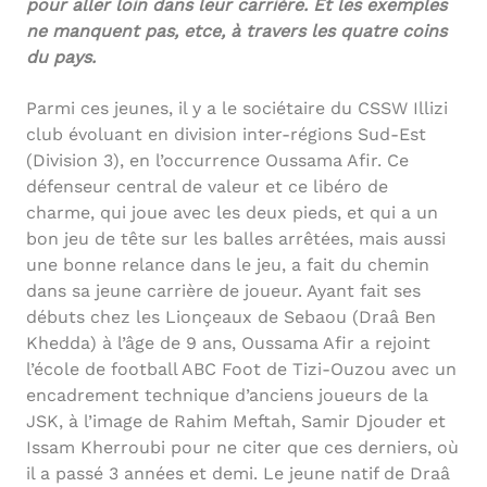
pour aller loin dans leur carrière. Et les exemples
ne manquent pas, etce, à travers les quatre coins
du pays.
Parmi ces jeunes, il y a le sociétaire du CSSW Illizi
club évoluant en division inter-régions Sud-Est
(Division 3), en l’occurrence Oussama Afir. Ce
défenseur central de valeur et ce libéro de
charme, qui joue avec les deux pieds, et qui a un
bon jeu de tête sur les balles arrêtées, mais aussi
une bonne relance dans le jeu, a fait du chemin
dans sa jeune carrière de joueur. Ayant fait ses
débuts chez les Lionçeaux de Sebaou (Draâ Ben
Khedda) à l’âge de 9 ans, Oussama Afir a rejoint
l’école de football ABC Foot de Tizi-Ouzou avec un
encadrement technique d’anciens joueurs de la
JSK, à l’image de Rahim Meftah, Samir Djouder et
Issam Kherroubi pour ne citer que ces derniers, où
il a passé 3 années et demi. Le jeune natif de Draâ