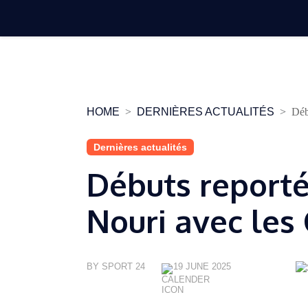
Skip
to
content
HOME
DERNIÈRES ACTUALITÉS
Déb
Dernières actualités
Débuts reporté
Nouri avec les 
BY SPORT 24
19 JUNE 2025