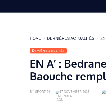
Skip
to
content
HOME
DERNIÈRES ACTUALITÉS
EN 
Dernières actualités
EN A’ : Bedrane
Baouche rempl
BY SPORT 24
17 NOVEMBER 2025