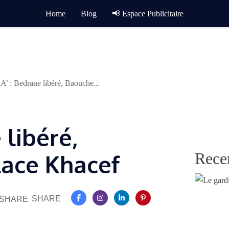
Home
Blog
📢 Espace Publicitaire
A’ : Bedrane libéré, Baouche...
 libéré,
Rece
ace Khacef
SHARE