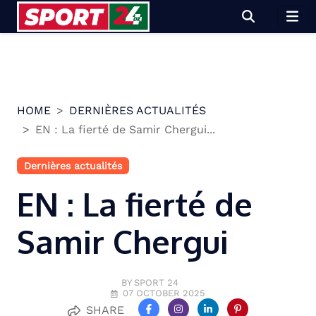
Skip
to
content
HOME
DERNIÈRES ACTUALITÉS
EN : La fierté de Samir Chergui...
Dernières actualités
EN : La fierté de
Samir Chergui
BY SPORT 24
07 OCTOBER 2025
SHARE