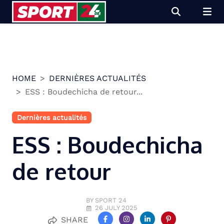
Skip
to
content
HOME
DERNIÈRES ACTUALITÉS
ESS : Boudechicha de retour...
Dernières actualités
ESS : Boudechicha
de retour
BY SPORT 24
26 JULY 2025
SHARE