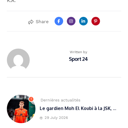
K.A.
Share
Written by
Sport 24
1
Dernières actualités
Le gardien Moh El Koubi à la JSK, ...
29 July 2026