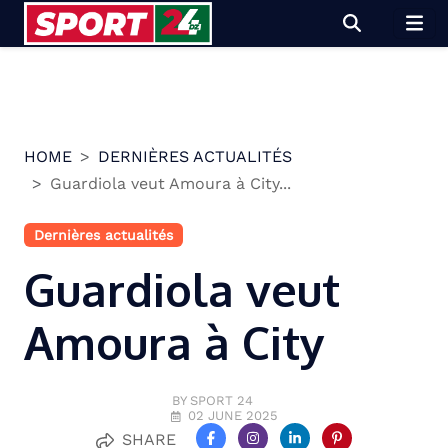
Skip
to
content
HOME
DERNIÈRES ACTUALITÉS
Guardiola veut Amoura à City...
Dernières actualités
Guardiola veut
Amoura à City
BY SPORT 24
02 JUNE 2025
SHARE