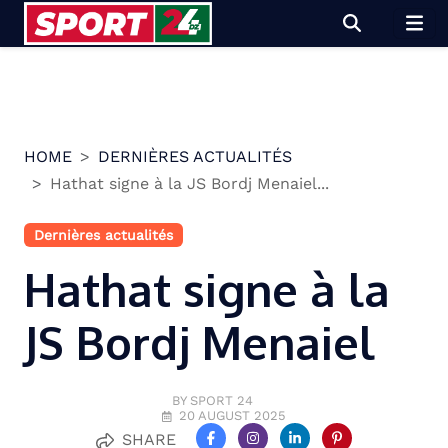
Skip
to
content
HOME
DERNIÈRES ACTUALITÉS
Hathat signe à la JS Bordj Menaiel...
Dernières actualités
Hathat signe à la
JS Bordj Menaiel
BY SPORT 24
20 AUGUST 2025
SHARE