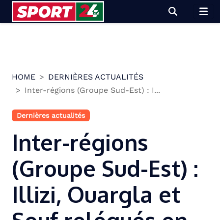
Skip
to
content
HOME
DERNIÈRES ACTUALITÉS
Inter-régions (Groupe Sud-Est) : I...
Dernières actualités
Inter-régions
(Groupe Sud-Est) :
Illizi, Ouargla et