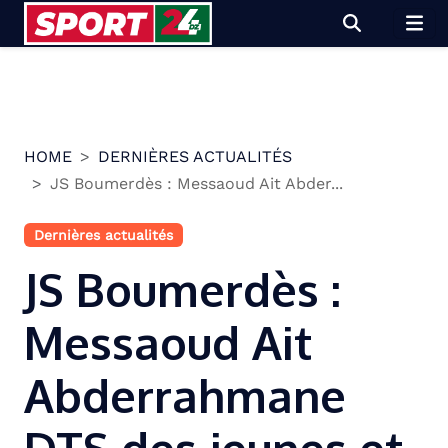
Skip
to
content
HOME
DERNIÈRES ACTUALITÉS
JS Boumerdès : Messaoud Ait Abder...
Dernières actualités
JS Boumerdès :
Messaoud Ait
Abderrahmane