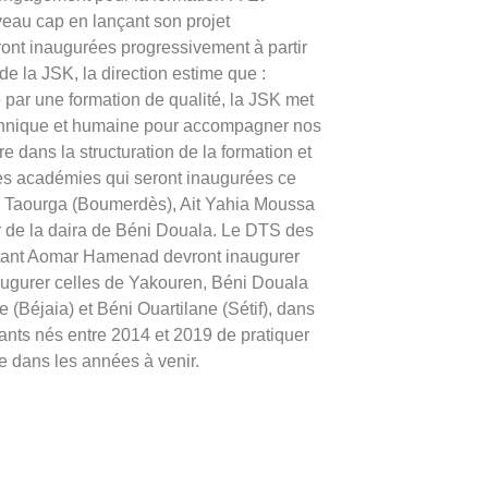
uveau cap en lançant son projet
ont inaugurées progressivement à partir
 la JSK, la direction estime que :
par une formation de qualité, la JSK met
echnique et humaine pour accompagner nos
e dans la structuration de la formation et
ères académies qui seront inaugurées ce
e Taourga (Boumerdès), Ait Yahia Moussa
r de la daira de Béni Douala. Le DTS des
stant Aomar Hamenad devront inaugurer
augurer celles de Yakouren, Béni Douala
 (Béjaia) et Béni Ouartilane (Sétif), dans
fants nés entre 2014 et 2019 de pratiquer
re dans les années à venir.