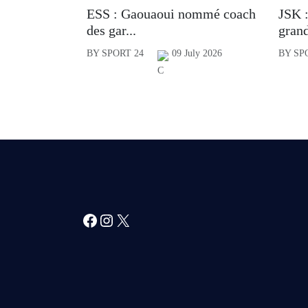
ESS : Gaouaoui nommé coach
JSK :
des gar...
grand
BY SPORT 24
09 July 2026
BY SP
Facebook
Instagram
X