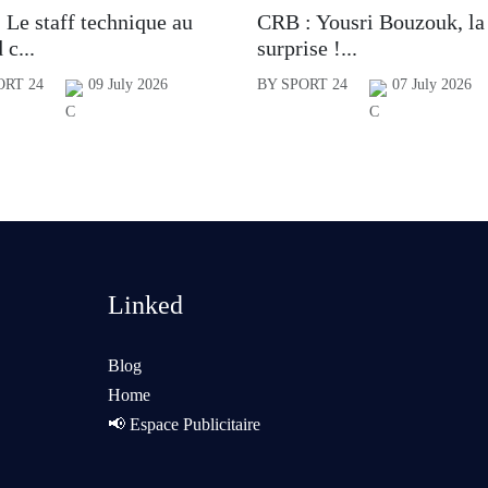
 Le staff technique au
CRB : Yousri Bouzouk, la
 c...
surprise !...
ORT 24
09 July 2026
BY SPORT 24
07 July 2026
Linked
Blog
Home
📢 Espace Publicitaire