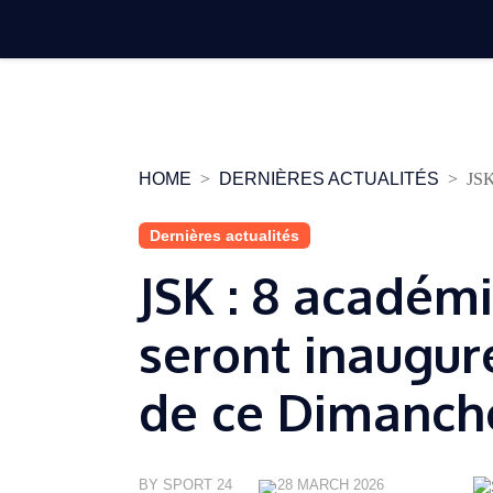
Skip
to
content
HOME
DERNIÈRES ACTUALITÉS
JSK
Dernières actualités
JSK : 8 académi
seront inauguré
de ce Dimanch
BY SPORT 24
28 MARCH 2026