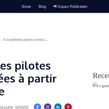
Home
Blog
📢 Espace Publicitaire
 : 8 académies pilotes seront i...
es pilotes
Rece
es à partir
e
SHARE