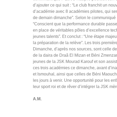
d’ajouter ce qui suit : “Le club franchit un no
d’académie avec 8 académies pilotes, qui ser
de demain dimanche”. Selon le communiqué de
“Conscient que la performance durable passe 
en place de véritables pôles d’excellence t
jeunes talents”. Et conclut : “Une étape majeur
la préparation de la relève”. Les trois premi
Dimanche, d’après nos sources, sont celle d
de la daira de Draâ El Mizan et Béni Zmenza
jeunes de la JSK Mourad Karouf et son assi
ces trois académies ce dimanche, avant d’in
et Ismouhal, ainsi que celles de Béni Maouche
les jours à venir. Une opportunité pour les en
leur sport roi et de rêver d’intégrer la JSK mè
A.M.