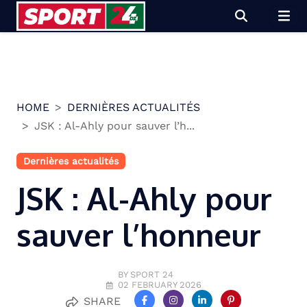
Skip
to
content
HOME
DERNIÈRES ACTUALITÉS
JSK : Al-Ahly pour sauver l’h...
Dernières actualités
JSK : Al-Ahly pour
sauver l’honneur
BY SPORT 24
02 FEBRUARY 2026
SHARE