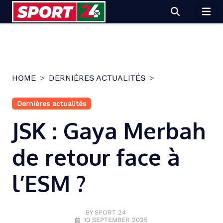
Skip
to
content
HOME
DERNIÈRES ACTUALITÉS
Dernières actualités
JSK : Gaya Merbah
de retour face à
l’ESM ?
BY SPORT 24
10 SEPTEMBER 2025