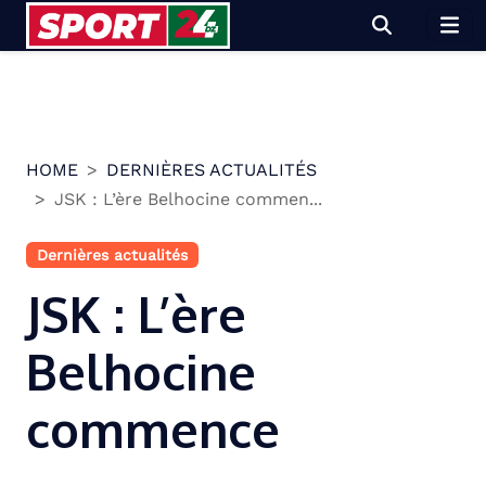
Skip
to
content
HOME
DERNIÈRES ACTUALITÉS
JSK : L’ère Belhocine commen...
Dernières actualités
JSK : L’ère
Belhocine
commence