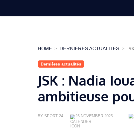
Skip
to
content
HOME
DERNIÈRES ACTUALITÉS
JSK
Dernières actualités
JSK : Nadia Io
ambitieuse pour
BY SPORT 24
25 NOVEMBER 2025