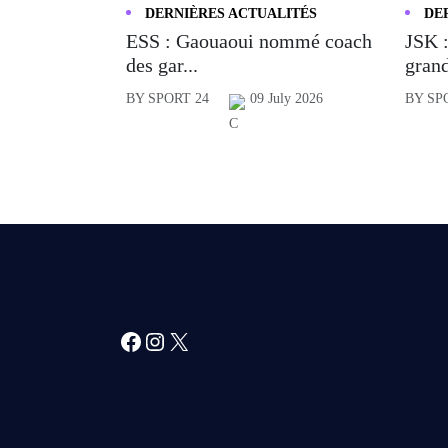
DERNIÈRES ACTUALITÉS
DE
ESS : Gaouaoui nommé coach
JSK :
des gar...
grand
BY SPORT 24
09 July 2026
BY SP
Facebook
Instagram
X