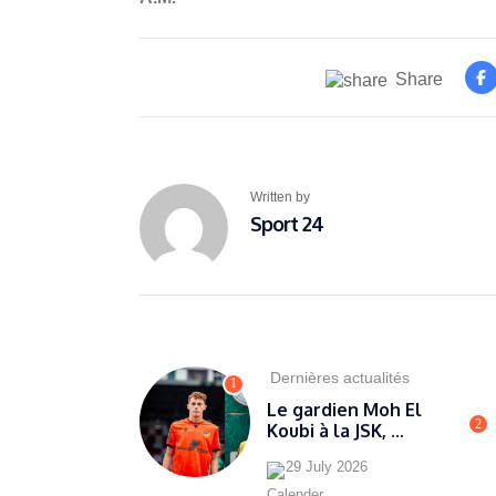
Share
Written by
Sport 24
Dernières actualités
1
Le gardien Moh El
2
Koubi à la JSK, ...
29 July 2026