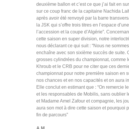
deuxième ballon et c’est ce que j’ai fait en s
sur ce coup franc de la capitaine Nachida Laifa
après avoir été renvoyé par la barre transver
la JSK qui s’offre trois titres en l’espace d’u
l’accession et la coupe d’Algérie”. Concernant
cette saison en super division, notre interloc
nous déclarant ce qui suit : “Nous ne sommes
enchaîne avec son sixième succès de suite. On
grosses cylindrées du championnat, comme le
Khroub et le CRB pour ne citer que ces derni
championnat pour notre première saison en su
nos chances et en nos capacités et on aura inc
Elle conclut en estimant que : “On remercie 
et les responsables de Mobilis, sans oublier 
et Madame Amel Zafour et compagnie, les jou
aura son mot à dire cette saison et pourquoi 
fin de parcours”
A.M.