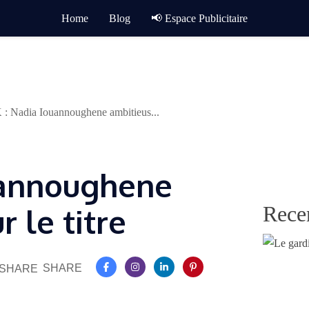
Home
Blog
📢 Espace Publicitaire
 : Nadia Iouannoughene ambitieus...
uannoughene
Rece
 le titre
SHARE