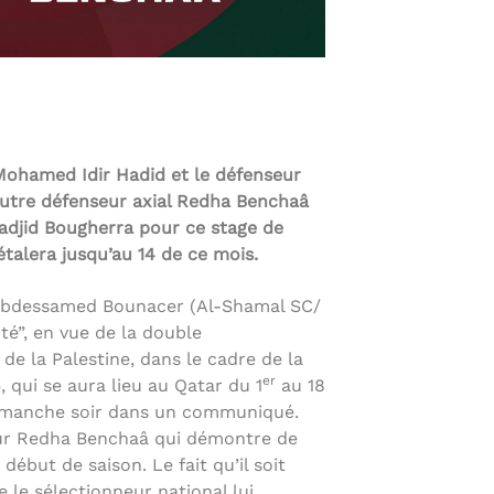
Mohamed Idir Hadid et le défenseur
l’autre défenseur axial Redha Benchaâ
Madjid Bougherra pour ce stage de
étalera jusqu’au 14 de ce mois.
Abdessamed Bounacer (Al-Shamal SC/
té”, en vue de la double
de la Palestine, dans le cadre de la
er
 qui se aura lieu au Qatar du 1
au 18
imanche soir dans un communiqué.
ur Redha Benchaâ qui démontre de
début de saison. Le fait qu’il soit
 le sélectionneur national lui