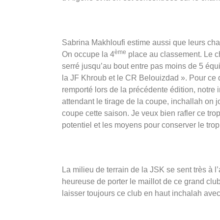
Sabrina Makhloufi estime aussi que leurs chanc
ème
On occupe la 4
place au classement. Le ch
serré jusqu’au bout entre pas moins de 5 équi
la JF Khroub et le CR Belouizdad ». Pour ce q
remporté lors de la précédente édition, notre i
attendant le tirage de la coupe, inchallah on
coupe cette saison. Je veux bien rafler ce tro
potentiel et les moyens pour conserver le tro
La milieu de terrain de la JSK se sent très à l
heureuse de porter le maillot de ce grand clu
laisser toujours ce club en haut inchalah avec 