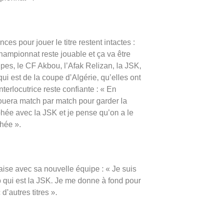
es pour jouer le titre restent intactes :
ampionnat reste jouable et ça va être
pes, le CF Akbou, l’Afak Relizan, la JSK,
ui est de la coupe d’Algérie, qu’elles ont
nterlocutrice reste confiante : « En
 jouera match par match pour garder la
phée avec la JSK et je pense qu’on a le
phée ».
’aise avec sa nouvelle équipe : « Je suis
b qui est la JSK. Je me donne à fond pour
d’autres titres ».