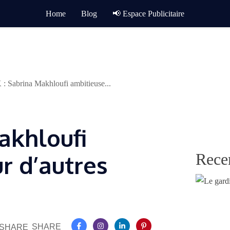
Home
Blog
📢 Espace Publicitaire
 : Sabrina Makhloufi ambitieuse...
akhloufi
Rece
r d’autres
SHARE