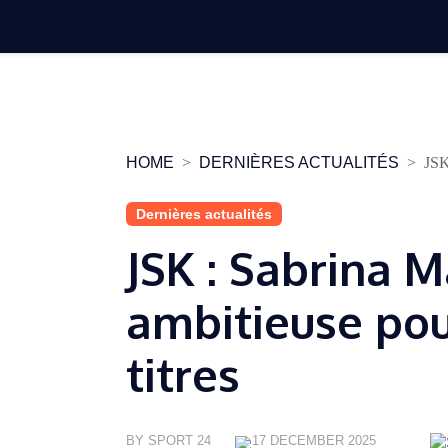
Skip
to
content
HOME
DERNIÈRES ACTUALITÉS
JSK
Dernières actualités
JSK : Sabrina M
ambitieuse pou
titres
BY SPORT 24
17 DECEMBER 2025