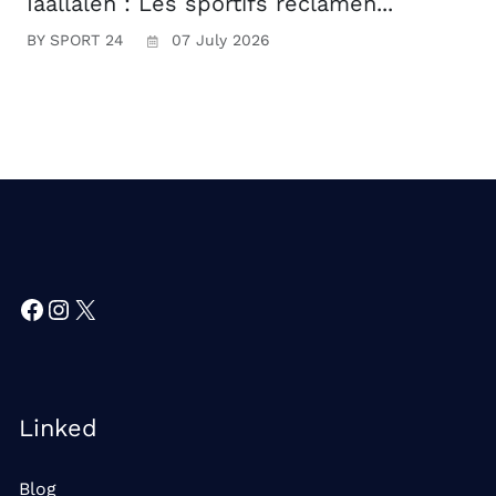
Iaâllalen : Les sportifs réclamen...
BY SPORT 24
07 July 2026
Facebook
Instagram
X
Linked
Blog