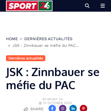
Skip
to
content
HOME
DERNIÈRES ACTUALITÉS
JSK : Zinnbauer se méfie du PAC...
Dernières actualités
JSK : Zinnbauer se
méfie du PAC
BY SPORT 24
01 OCTOBER 2025
SHARE