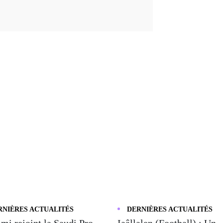
RNIÈRES ACTUALITÉS
DERNIÈRES ACTUALITÉS
mi rejoint la Saudi Pro
Iaâllalen (Football) : Un