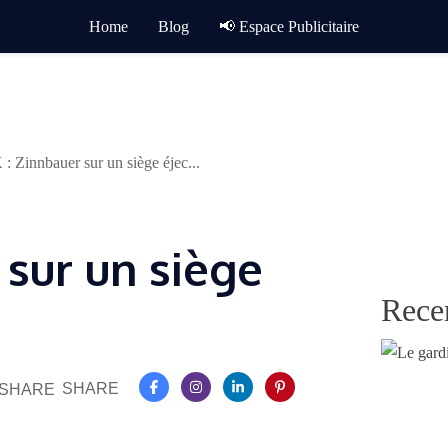
Home
Blog
📢 Espace Publicitaire
 : Zinnbauer sur un siège éjec...
 sur un siège
Rece
SHARE