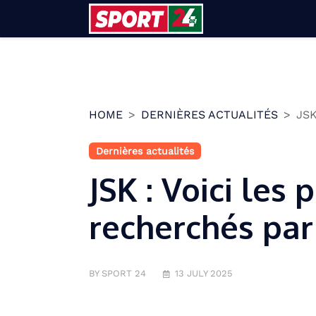
Skip
to
content
HOME
DERNIÈRES ACTUALITÉS
JSK
Dernières actualités
JSK : Voici les p
recherchés par
BY SPORT 24
13 JULY 2025