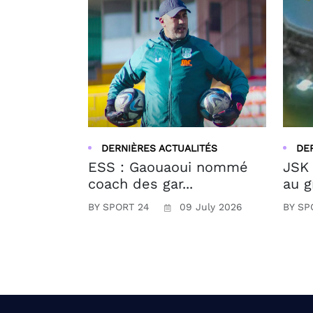
DERNIÈRES ACTUALITÉS
DE
ESS : Gaouaoui nommé
JSK 
coach des gar...
au g
BY SPORT 24
09 July 2026
BY SP