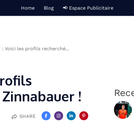
Home
Blog
📢 Espace Publicitaire
 : Voici les profils recherché...
rofils
Rec
 Zinnabauer !
SHARE