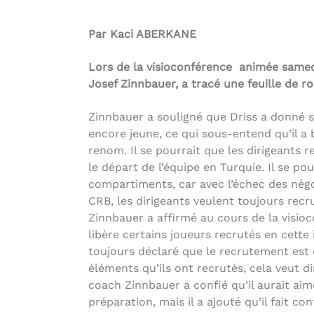
Par Kaci ABERKANE
Lors de la visioconférence animée samedi 
Josef Zinnbauer, a tracé une feuille de 
Zinnbauer a souligné que Driss a donné sa
encore jeune, ce qui sous-entend qu’il a
renom. Il se pourrait que les dirigeants r
le départ de l’équipe en Turquie. Il se pou
compartiments, car avec l’échec des négo
CRB, les dirigeants veulent toujours recru
Zinnbauer a affirmé au cours de la visioco
libère certains joueurs recrutés en cette 
toujours déclaré que le recrutement est é
éléments qu’ils ont recrutés, cela veut d
coach Zinnbauer a confié qu’il aurait aimé
préparation, mais il a ajouté qu’il fait co