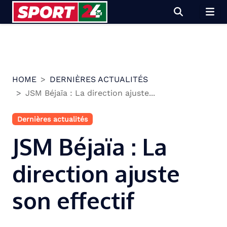
Skip
to
content
HOME
DERNIÈRES ACTUALITÉS
JSM Béjaïa : La direction ajuste...
Dernières actualités
JSM Béjaïa : La
direction ajuste
son effectif