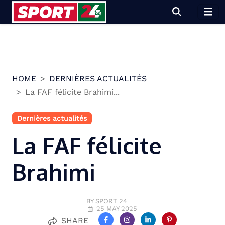
Skip
to
content
HOME
DERNIÈRES ACTUALITÉS
La FAF félicite Brahimi...
Dernières actualités
La FAF félicite
Brahimi
BY SPORT 24
25 MAY 2025
SHARE