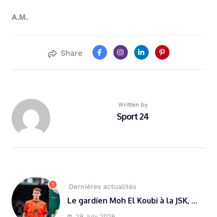
A.M.
Share
Written by
Sport 24
1
Dernières actualités
Le gardien Moh El Koubi à la JSK, ...
29 July 2026