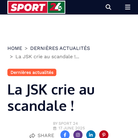
Skip
to
content
HOME
DERNIÈRES ACTUALITÉS
La JSK crie au scandale !...
Dernières actualités
La JSK crie au
scandale !
BY SPORT 24
17 JUNE 2025
SHARE