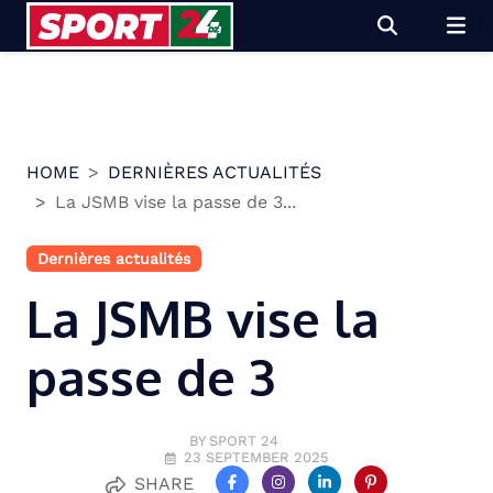
Skip
to
content
HOME
DERNIÈRES ACTUALITÉS
La JSMB vise la passe de 3...
Dernières actualités
La JSMB vise la
passe de 3
BY SPORT 24
23 SEPTEMBER 2025
SHARE