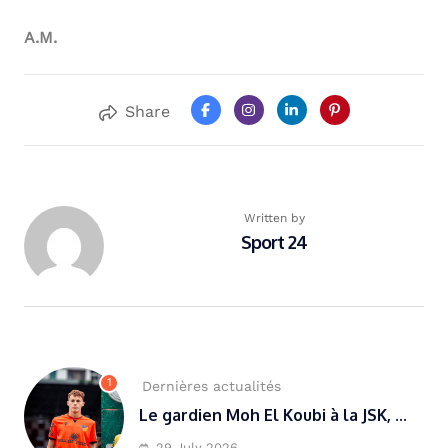
A.M.
Share
Written by
Sport 24
1
Dernières actualités
Le gardien Moh El Koubi à la JSK, ...
29 July 2026