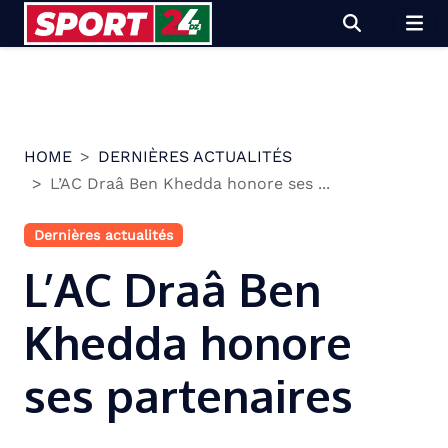
Skip
to
content
HOME
DERNIÈRES ACTUALITÉS
L’AC Draâ Ben Khedda honore ses ...
Dernières actualités
L’AC Draâ Ben
Khedda honore
ses partenaires