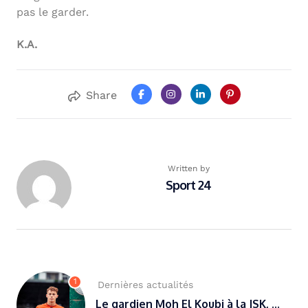
pas le garder.
K.A.
Share
Written by
Sport 24
1
Dernières actualités
Le gardien Moh El Koubi à la JSK, ...