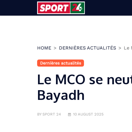
Skip
to
content
HOME
DERNIÈRES ACTUALITÉS
Le 
Dernières actualités
Le MCO se neut
Bayadh
BY SPORT 24
10 AUGUST 2025