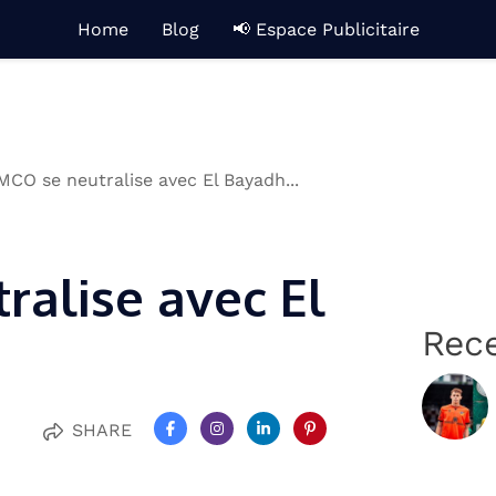
Home
Blog
📢 Espace Publicitaire
MCO se neutralise avec El Bayadh...
ralise avec El
Rec
SHARE