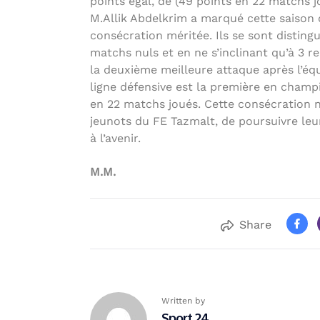
points égal, de (49 points en 22 matchs j
M.Allik Abdelkrim a marqué cette saison d
consécration méritée. Ils se sont distin
matchs nuls et en ne s’inclinant qu’à 3 re
la deuxième meilleure attaque après l’équ
ligne défensive est la première en champi
en 22 matchs joués. Cette consécration n
jeunots du FE Tazmalt, de poursuivre leur
à l’avenir.
M.M.
Share
Written by
Sport 24