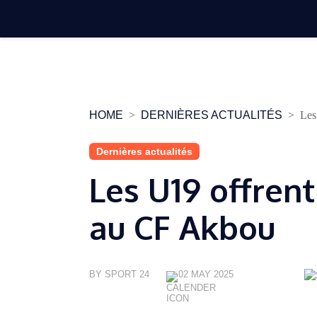
Skip
to
content
HOME
DERNIÈRES ACTUALITÉS
Les
Dernières actualités
Les U19 offrent 
au CF Akbou
BY SPORT 24
02 MAY 2025