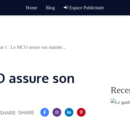
Home
Blog
📢 Espace Publicitaire
ue 1 : Le MCO assure son maintie...
O assure son
Rece
SHARE