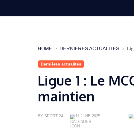
Skip
to
content
HOME
DERNIÈRES ACTUALITÉS
Lig
Dernières actualités
Ligue 1 : Le MC
maintien
BY SPORT 24
11 JUNE 2025