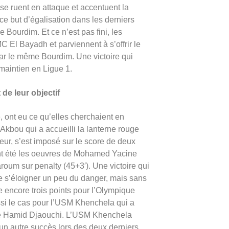
se ruent en attaque et accentuent la
e but d’égalisation dans les derniers
de Bourdim. Et ce n’est pas fini, les
 El Bayadh et parviennent à s’offrir le
 par le même Bourdim. Une victoire qui
maintien en Ligue 1.
e leur objectif
 ont eu ce qu’elles cherchaient en
e Akbou qui a accueilli la lanterne rouge
eur, s’est imposé sur le score de deux
nt été les oeuvres de Mohamed Yacine
oum sur penalty (45+3′). Une victoire qui
de s’éloigner un peu du danger, mais sans
 encore trois points pour l’Olympique
ussi le cas pour l’USM Khenchela qui a
n de Hamid Djaouchi. L’USM Khenchela
’un autre succès lors des deux derniers