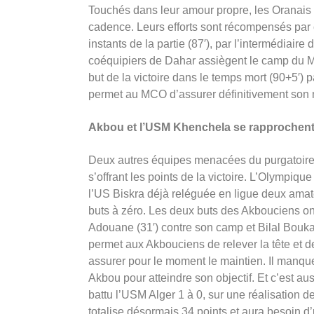
Touchés dans leur amour propre, les Oranais 
cadence. Leurs efforts sont récompensés par c
instants de la partie (87′), par l’intermédiaire 
coéquipiers de Dahar assiègent le camp du MC
but de la victoire dans le temps mort (90+5′)
permet au MCO d’assurer définitivement son 
Akbou et l’USM Khenchela se rapprochent d
Deux autres équipes menacées du purgatoire,
s’offrant les points de la victoire. L’Olympiqu
l’US Biskra déjà reléguée en ligue deux amat
buts à zéro. Les deux buts des Akbouciens o
Adouane (31′) contre son camp et Bilal Boukar
permet aux Akbouciens de relever la tête et 
assurer pour le moment le maintien. Il manque
Akbou pour atteindre son objectif. Et c’est a
battu l’USM Alger 1 à 0, sur une réalisatio
totalise désormais 34 points et aura besoin d