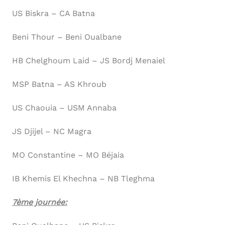
US Biskra – CA Batna
Beni Thour – Beni Oualbane
HB Chelghoum Laid – JS Bordj Menaiel
MSP Batna – AS Khroub
US Chaouia – USM Annaba
JS Djijel – NC Magra
MO Constantine – MO Béjaia
IB Khemis El Khechna – NB Tleghma
7ème journée: