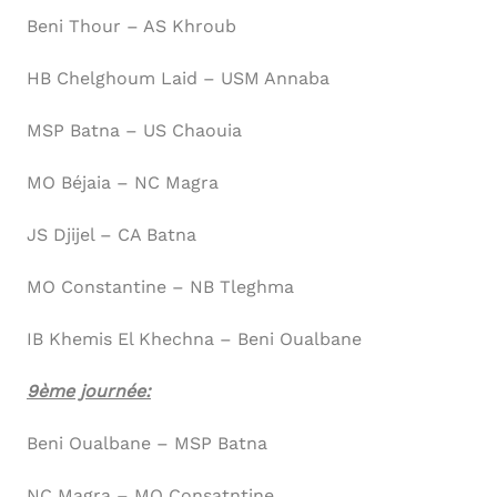
Beni Thour – AS Khroub
HB Chelghoum Laid – USM Annaba
MSP Batna – US Chaouia
MO Béjaia – NC Magra
JS Djijel – CA Batna
MO Constantine – NB Tleghma
IB Khemis El Khechna – Beni Oualbane
9ème journée:
Beni Oualbane – MSP Batna
NC Magra – MO Consatntine