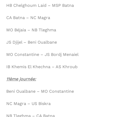
HB Chelghoum Laid – MSP Batna
CA Batna – NC Magra
MO Béjaia – NB Tleghma
JS Djijel – Beni Oualbane
MO Constantine – JS Bordj Menaiel
IB Khemis El Khechna – AS Khroub
11ème journée:
Beni Oualbane – MO Constantine
NC Magra – US Biskra
NB Tleghma – CA Batna