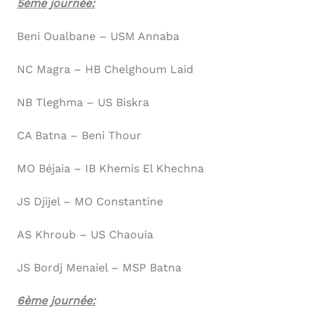
5ème journée:
Beni Oualbane – USM Annaba
NC Magra – HB Chelghoum Laid
NB Tleghma – US Biskra
CA Batna – Beni Thour
MO Béjaia – IB Khemis El Khechna
JS Djijel – MO Constantine
AS Khroub – US Chaouia
JS Bordj Menaiel – MSP Batna
6ème journée: