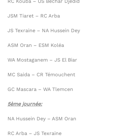
RC Kouba – US Bechar Djedid
JSM Tiaret – RC Arba
JS Texraine – NA Hussein Dey
ASM Oran – ESM Koléa
WA Mostaganem – JS El Biar
MC Saida – CR Témouchent
GC Mascara – WA Tlemcen
5ème journée:
NA Hussein Dey – ASM Oran
RC Arba – JS Texraine