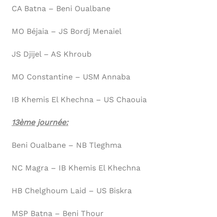
CA Batna – Beni Oualbane
MO Béjaia – JS Bordj Menaiel
JS Djijel – AS Khroub
MO Constantine – USM Annaba
IB Khemis El Khechna – US Chaouia
13ème journée:
Beni Oualbane – NB Tleghma
NC Magra – IB Khemis El Khechna
HB Chelghoum Laid – US Biskra
MSP Batna – Beni Thour