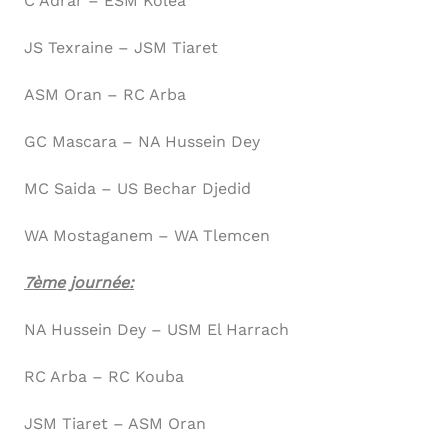
C Adrar – ESM Koléa
JS Texraine – JSM Tiaret
ASM Oran – RC Arba
GC Mascara – NA Hussein Dey
MC Saida – US Bechar Djedid
WA Mostaganem – WA Tlemcen
7ème journée:
NA Hussein Dey – USM El Harrach
RC Arba – RC Kouba
JSM Tiaret – ASM Oran