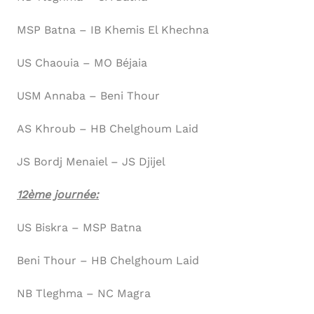
MSP Batna – IB Khemis El Khechna
US Chaouia – MO Béjaia
USM Annaba – Beni Thour
AS Khroub – HB Chelghoum Laid
JS Bordj Menaiel – JS Djijel
12ème journée:
US Biskra – MSP Batna
Beni Thour – HB Chelghoum Laid
NB Tleghma – NC Magra