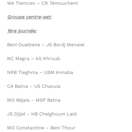
WA Tlemcen – CR Témouchent
Groupe centre-est:
1ère journée:
Beni Oualbane – JS Bordj Menaiel
NC Magra – AS Khroub
NRB Tleghma – USM Annaba
CA Batna – US Chaouia
MO Béjaia – MSP Batna
JS Djijel – HB Chelghoum Laid
MO Constantine – Beni Thour