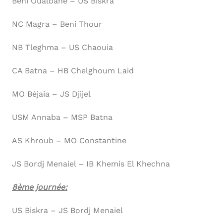
Beni Oualbane – US Biskra
NC Magra – Beni Thour
NB Tleghma – US Chaouia
CA Batna – HB Chelghoum Laid
MO Béjaia – JS Djijel
USM Annaba – MSP Batna
AS Khroub – MO Constantine
JS Bordj Menaiel – IB Khemis El Khechna
8ème journée:
US Biskra – JS Bordj Menaiel