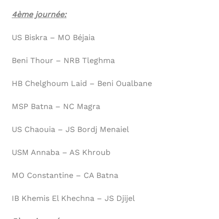
4ème journée:
US Biskra – MO Béjaia
Beni Thour – NRB Tleghma
HB Chelghoum Laid – Beni Oualbane
MSP Batna – NC Magra
US Chaouia – JS Bordj Menaiel
USM Annaba – AS Khroub
MO Constantine – CA Batna
IB Khemis El Khechna – JS Djijel