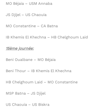
MO Béjaia – USM Annaba
JS Djijel – US Chaouia
MO Constantine – CA Batna
IB Khemis El Khechna – HB Chelghoum Laid
15ème journée:
Beni Oualbane – MO Béjaia
Beni Thour – IB Khemis El Khechna
HB Chelghoum Laid – MO Constantine
MSP Batna – JS Djijel
US Chaouia – US Biskra