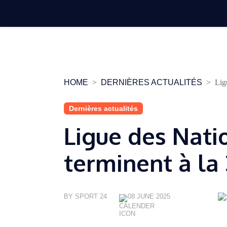
Skip
to
content
HOME
DERNIÈRES ACTUALITÉS
Lig
Dernières actualités
Ligue des Natio
terminent à la
BY SPORT 24
08 JUNE 2025